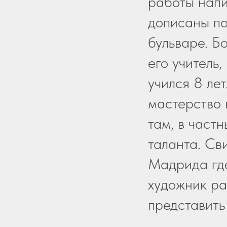
работы напи
дописаны по
бульваре. Б
его учитель,
учился 8 ле
мастерство 
там, в частн
таланта. Св
Мадрида где
художник ра
представить