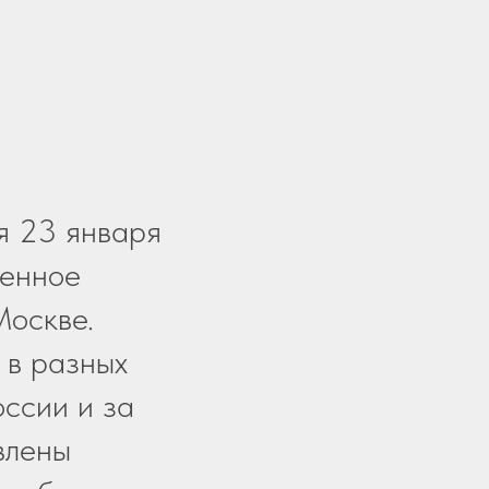
я 23 января
венное
Москве.
 в разных
оссии и за
влены