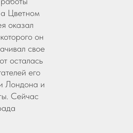
 работы
на Цветном
ея оказал
 которого он
тачивал свое
от осталась
тателей его
и Лондона и
ты. Сейчас
рада