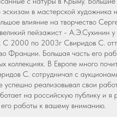
санные с натуры в Крыму. Большие
 эскизам в мастерской художника 
ольшое влияние на творчество Серг
 великий пейзажист - А.Э.Сухинин у
т. С 2000 по 2003г Свиридов С. от
во Франции. Большая часть его раб
ых коллекциях. В Европе много почи
иридов С. сотрудничал с аукционам
 успешно реализовывал свои рабо
ботает на российскую публику и я 
 его работы к вашему вниманию.